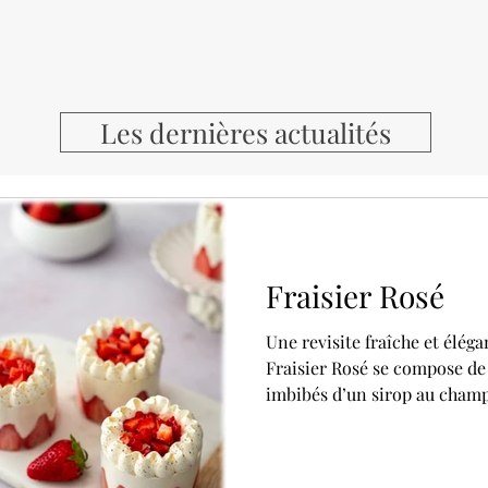
Les dernières actualités
Fraisier Rosé
Une revisite fraîche et éléga
Fraisier Rosé se compose de
imbibés d’un sirop au champ
mascarpone vanille légère et
champagne rosé et de belles 
recette imaginée puis réalis