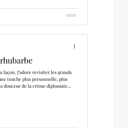
ux agr
 rhubarbe
a façon. J’adore revisiter les grands
une touche plus personnelle, plus
e la douceur de la crème diplomate
ubarbe acidulé, un biscuit cuillère au
e, et une touche de fraîcheur
 Le tout est habillé d’une chantilly
 avec un liseré vert pour