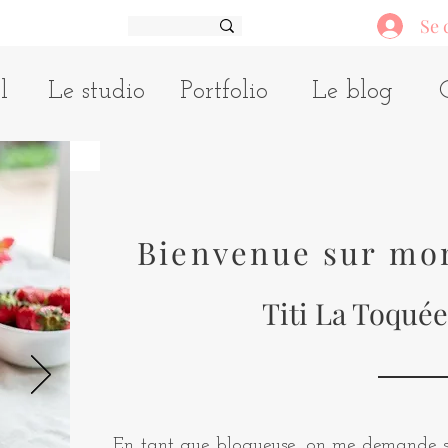
Se 
l
Le studio
Portfolio
Le blog
Bienvenue sur mo
Titi La Toquée
En tant que blogueuse, on me demande so