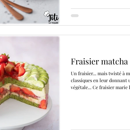
chocolat) et ici (religieuse a
Fraisier matcha
Un fraisier... mais twisté à m
classiques en leur donnant 
végétale... Ce fraisier mari
vanille à un confit fraise-rh
matcha léger comme un nuag
végétale grâce au gel matcha.
mascarpone vanillée pochée en dômes,
rappeler le matcha.