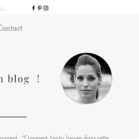
connecter
Contact
n blog !
uvent : "Comment t'es-tu lancée dans cette