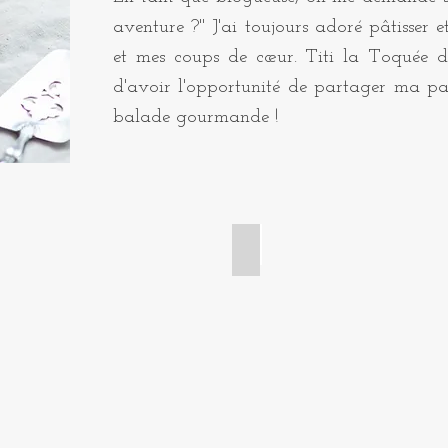
aventure ?" J'ai toujours adoré pâtisser e
et mes coups de cœur. Titi la Toquée d
d'avoir l'opportunité de partager ma pa
balade gourmande !
 tartelettes
Cakes et gâteaux de voya
Cake
citron
pavot