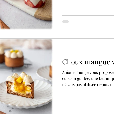
Villa de la Croix, parfaite p
gourmandise.
Choux mangue v
Aujourd’hui, je vous propos
cuisson guidée, une techniq
n’avais pas utilisée depuis 
aussi satisfaisant : des cho
des petits entremets individ
encore, j’ai déjà partagé plu
guidée sur le blog — je vous 