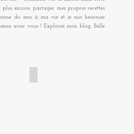
t plus encore, partager mes propres recettes
onne du sens à ma vie et je suis heureuse
ssion avec vous ! Explorez mon blog. Belle
ge
Brioches et viennoiseries
Croissant