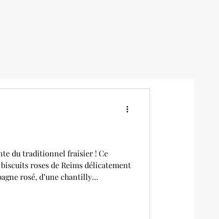
nte du traditionnel fraisier ! Ce
 biscuits roses de Reims délicatement
agne rosé, d’une chantilly
 aérienne, d’un confit fraise-
fraises fraîches de saison. Une
ée à quatre mains avec Anne-Lise à la