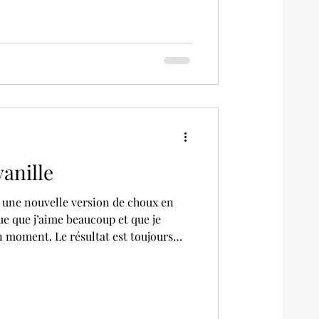
our célébrer les beaux jours avec
anille
e une nouvelle version de choux en
ue que j’aime beaucoup et que je
un moment. Le résultat est toujours
ux bien réguliers, nets, presque comme
uels. Si vous ne connaissez pas
sieurs recettes de choux en cuisson
les remets juste ici (choux pistache