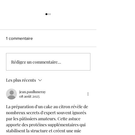
1 commentaire
Rédigez un commentaire...
Cake d'or : figues &
Cake marbré ma
noisettes
mangue coco
Les plus récents
jean.paulluneray
08 août 2025
La préparation d'un cake au citron révèle de 
nombreux secrets d'expert souvent ignorés 
par les pâtissiers amateurs. Cette astuce 
apporte des protéines supplémentaires qui 
stabilisent la structure et créent une mie 