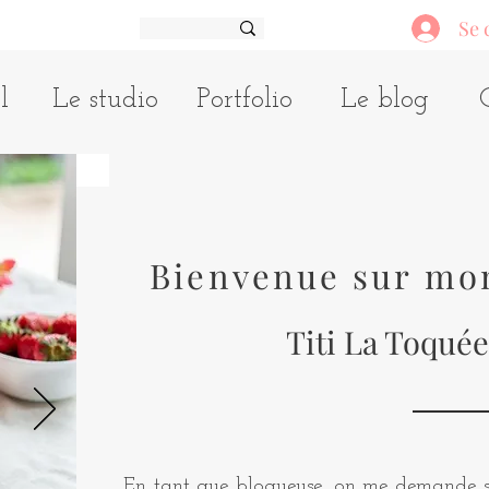
Se 
l
Le studio
Portfolio
Le blog
Bienvenue sur mo
Titi La Toquée
En tant que blogueuse, on me demande so