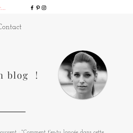
connecter
Contact
n blog !
uvent : "Comment t'es-tu lancée dans cette