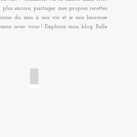
t plus encore, partager mes propres recettes
onne du sens à ma vie et je suis heureuse
ssion avec vous ! Explorez mon blog. Belle
ge
Brioches et viennoiseries
Croissant