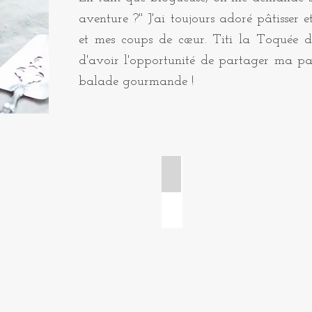
aventure ?" J'ai toujours adoré pâtisser e
et mes coups de cœur. Titi la Toquée d
d'avoir l'opportunité de partager ma pa
balade gourmande !
 tartelettes
Cakes et gâteaux de voya
Cake
citron
pavot