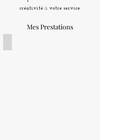
créativité
à
votre service
.
Mes Prestations
Photos de produit
Photo
de
produit
pour
la
marque
Veuve
Ambal