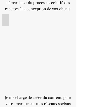
démarches : du processus créatif, des
recettes à la conception de vos visuels.
Influence
Macaron
caramel
et
cidre
de
pomme
Je me charge de créer du contenu pour
votre marque sur mes réseaux sociaux