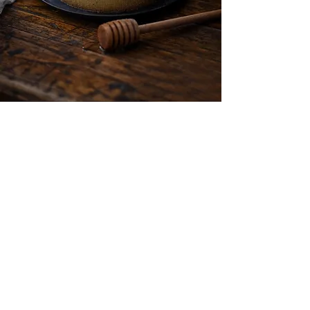
"Bravo c'est super, hyper quali !
Nous validons les contenus ! "
Miel et Miels