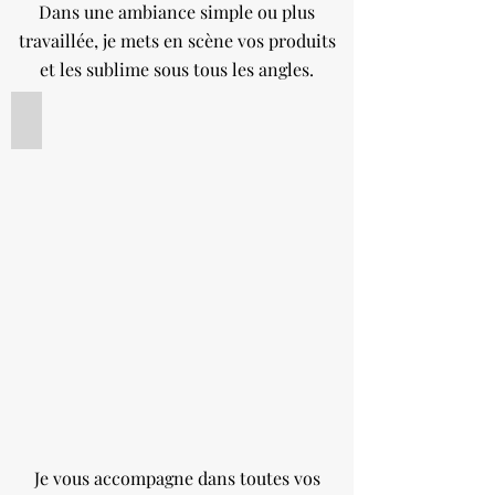
Dans une ambiance simple ou plus
travaillée, je mets en scène vos produits
et les sublime sous tous les angles.
Création de recettes
Tarte
fraise
vanille
pour
un
workshop
Je vous accompagne dans toutes vos