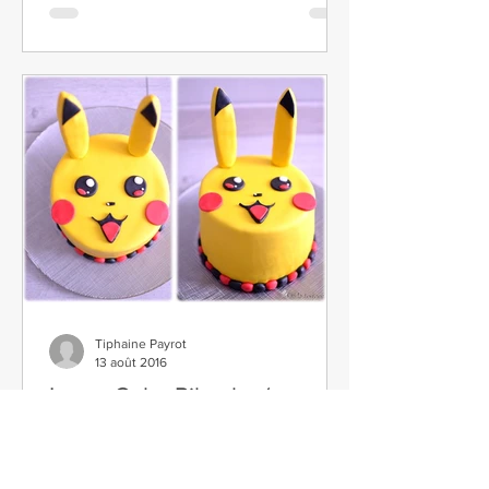
Tiphaine Payrot
13 août 2016
Layer Cake Pikachu (ou
gâteau à étages)
"Le phénomène Pokemon Go a déteint
sur Madame la Pâtissière " (dixit Hanna