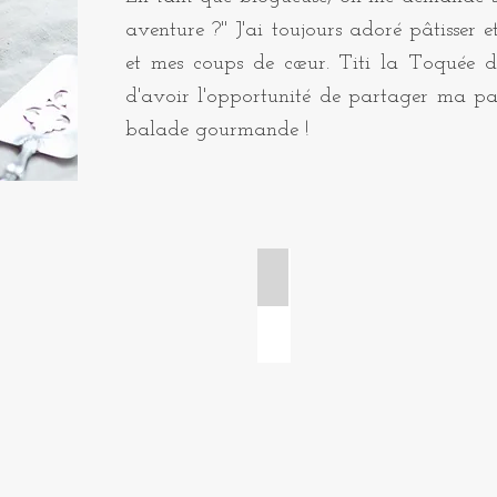
aventure ?" J'ai toujours adoré pâtisser e
et mes coups de cœur. Titi la Toquée d
d'avoir l'opportunité de partager ma pa
balade gourmande !
 tartelettes
Cakes et gâteaux de voya
Cake
citron
pavot