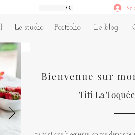
Se 
l
Le studio
Portfolio
Le blog
Bienvenue sur mo
Titi La Toquée
En tant que blogueuse, on me demande so