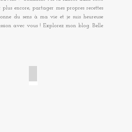
t plus encore, partager mes propres recettes
onne du sens à ma vie et je suis heureuse
ssion avec vous ! Explorez mon blog. Belle
ge
Brioches et viennoiseries
Croissant