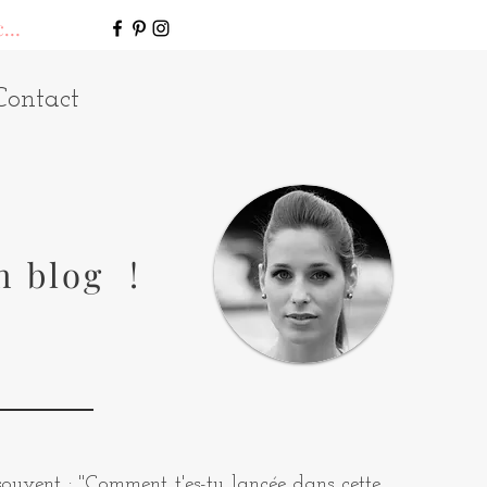
connecter
Contact
n blog !
uvent : "Comment t'es-tu lancée dans cette