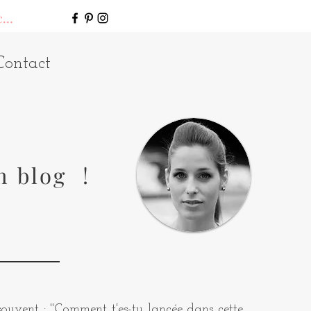
connecter
Contact
n blog !
uvent : "Comment t'es-tu lancée dans cette