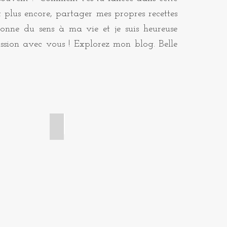
t plus encore, partager mes propres recettes
onne du sens à ma vie et je suis heureuse
ssion avec vous ! Explorez mon blog. Belle
ge
Brioches et viennoiseries
Croissant