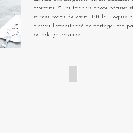
aventure ?" J'ai toujours adoré pâtisser e
et mes coups de cœur. Titi la Toquée d
d'avoir l'opportunité de partager ma pa
balade gourmande !
 tartelettes
Cakes et gâteaux de voya
Cake
citron
pavot