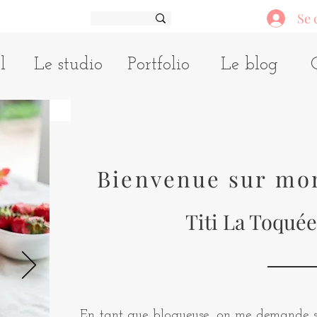
Se 
l
Le studio
Portfolio
Le blog
Bienvenue sur mo
Titi La Toquée
En tant que blogueuse, on me demande so