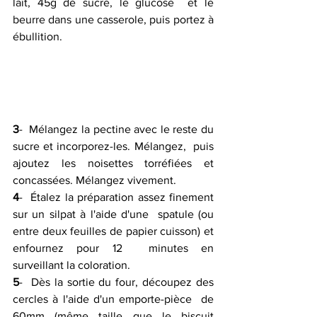
lait, 45g de sucre, le glucose  et le 
beurre dans une casserole, puis portez à 
ébullition.
3
-  Mélangez la pectine avec le reste du 
sucre et incorporez-les. Mélangez,  puis 
ajoutez les noisettes torréfiées et 
concassées. Mélangez vivement.
4
-  Étalez la préparation assez finement 
sur un silpat à l'aide d'une  spatule (ou 
entre deux feuilles de papier cuisson) et 
enfournez pour 12  minutes en 
surveillant la coloration.
5
-  Dès la sortie du four, découpez des 
cercles à l'aide d'un emporte-pièce  de 
60mm (même taille que le biscuit 