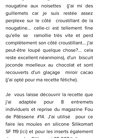
nougatine aux noisettes  (j'ai mi des 
guillemets car je suis restée assez 
perplexe sur le côté  croustillant de la 
nougatine... celle-ci est tellement fine 
qu'elle se  ramollie très vite et perd 
complètement son côté croustillant... j'ai  
peut-être loupé quelque chose?... cela 
reste excellent néanmoins), d'un  biscuit 
joconde moelleux au chocolat et sont 
recouverts d'un glaçage  miroir cacao 
(j'ai opté pour ma recette fétiche).
Je  vous laisse découvrir la recette que 
j'ai adaptée pour 8 entremets  
individuels et reprise du magazine Fou 
de Pâtisserie 
#14
. J'ai utilisé  pour ce 
faire les moules en silicone Silikomart 
SF 119 (
ici
) et pour les inserts également 