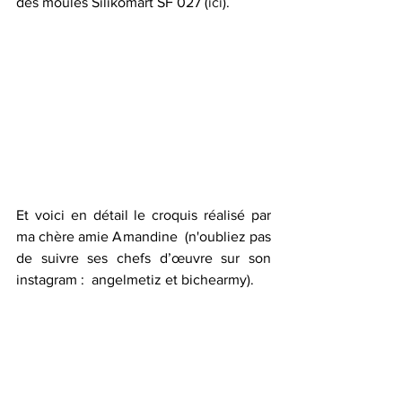
des moules Silikomart SF 027 (
ici
).
Et voici en détail le croquis réalisé par 
ma chère amie Amandine  (n'oubliez pas 
de suivre ses chefs d’œuvre sur son 
instagram :  angelmetiz et bichearmy).   