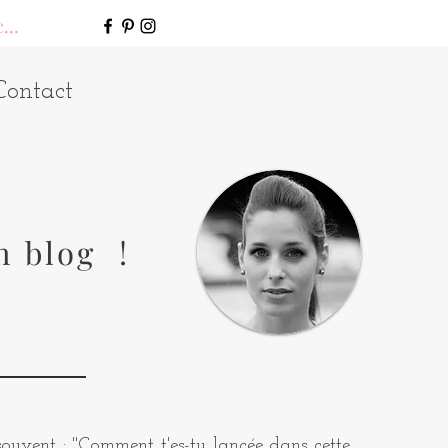
connecter
Contact
n blog !
uvent : "Comment t'es-tu lancée dans cette