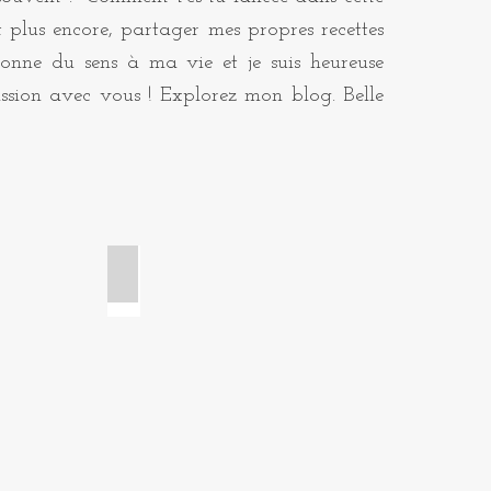
t plus encore, partager mes propres recettes
onne du sens à ma vie et je suis heureuse
ssion avec vous ! Explorez mon blog. Belle
ge
Brioches et viennoiseries
Croissant