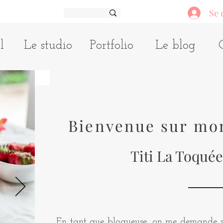
Se 
l
Le studio
Portfolio
Le blog
Bienvenue sur mo
Titi La Toquée
En tant que blogueuse, on me demande so