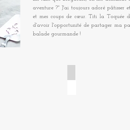
aventure ?" J'ai toujours adoré pâtisser e
et mes coups de cœur. Titi la Toquée d
d'avoir l'opportunité de partager ma pa
balade gourmande !
 tartelettes
Cakes et gâteaux de voya
Cake
citron
pavot