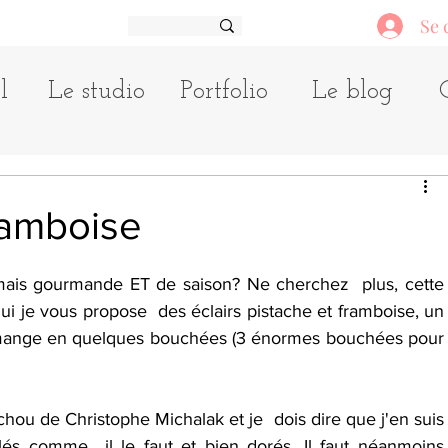
Se 
l
Le studio
Portfolio
Le blog
framboise
mais gourmande ET de saison? Ne cherchez  plus, cette 
hui je vous propose  des éclairs pistache et framboise, un 
e mange en quelques bouchées (3 énormes bouchées pour 
 chou de Christophe Michalak et je  dois dire que j'en suis 
flés comme  il le faut et bien dorés. Il faut néanmoins 