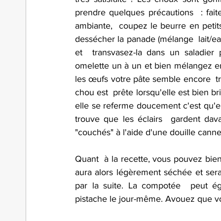
prendre quelques précautions  : fait
ambiante,  coupez le beurre en petits
dessécher la panade (mélange  lait/eau
et  transvasez-la dans un saladier 
omelette un à un et bien mélangez entr
les œufs votre pâte semble encore  tr
chou est  prête lorsqu'elle est bien bri
elle se referme doucement c'est qu'ell
trouve que les éclairs  gardent dava
"couchés" à l'aide d'une douille cann
Quant  à la recette, vous pouvez bien 
aura alors légèrement séchée et sera p
par la suite. La compotée  peut égale
pistache le jour-même. Avouez que vo