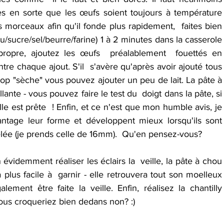
es en sorte que les œufs soient toujours à température 
 morceaux afin qu'il fonde plus rapidement,  faites bien 
/sucre/sel/beurre/farine) 1 à 2 minutes dans la casserole 
propre, ajoutez les œufs  préalablement  fouettés en 
e chaque ajout. S'il  s'avère qu'après avoir ajouté tous 
op "sèche" vous pouvez ajouter un peu de lait. La pâte à 
llante - vous pouvez faire le test du  doigt dans la pâte, si 
e est prête  ! Enfin, et ce n'est que mon humble avis, je 
ntage leur forme et développent mieux lorsqu'ils sont  
elée (je prends celle de 16mm).  Qu'en pensez-vous?
évidemment réaliser les éclairs la  veille, la pâte à chou 
lus facile à  garnir - elle retrouvera tout son moelleux 
ment être faite la veille. Enfin, réalisez la chantilly  
us croqueriez bien dedans non? :)