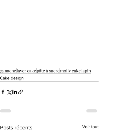
ganache
layer cake
pâte à sucre
molly cake
lapin
Cake design
Voir tout
Posts récents