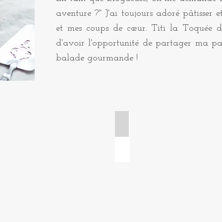
aventure ?" J'ai toujours adoré pâtisser e
et mes coups de cœur. Titi la Toquée d
d'avoir l'opportunité de partager ma pa
balade gourmande !
 tartelettes
Cakes et gâteaux de voya
Cake
citron
pavot