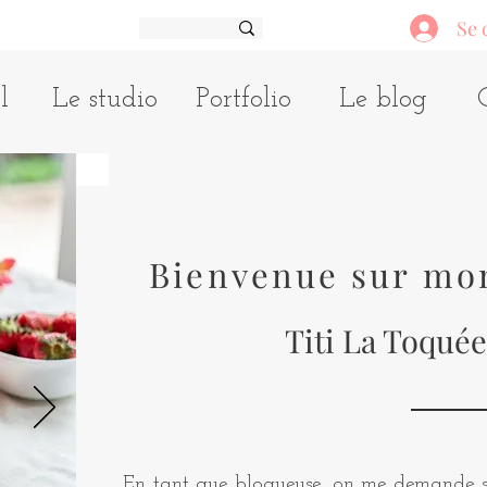
Se 
l
Le studio
Portfolio
Le blog
Bienvenue sur mo
Titi La Toquée
En tant que blogueuse, on me demande so