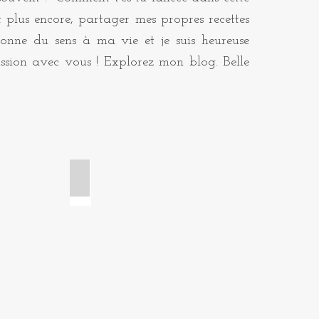
t plus encore, partager mes propres recettes
onne du sens à ma vie et je suis heureuse
ssion avec vous ! Explorez mon blog. Belle
ge
Brioches et viennoiseries
Croissant