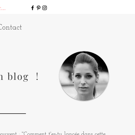
connecter
Contact
n blog !
uvent : "Comment t'es-tu lancée dans cette