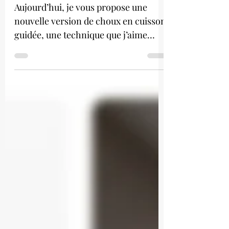
vanille
Aujourd’hui, je vous propose une
nouvelle version de choux en cuisson
guidée, une technique que j’aime
beaucoup et que je n’avais pas utilisée
depuis un moment. Le résultat est
toujours aussi satisfaisant : des choux
bien réguliers, nets, presque comme
des petits entremets individuels. Si
vous ne connaissez pas encore, j’ai
déjà partagé plusieurs recettes de
choux en cuisson guidée sur le blog
— je vous les remets juste ici (choux
pistache chocolat) et ici (religieuse
aux agr