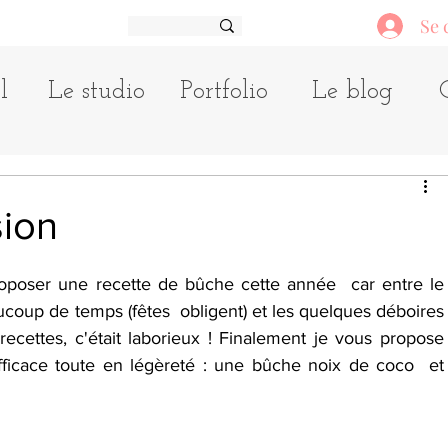
Se 
l
Le studio
Portfolio
Le blog
ion
oposer une recette de bûche cette année  car entre le 
oup de temps (fêtes  obligent) et les quelques déboires 
ecettes, c'était laborieux ! Finalement je vous propose 
fficace toute en légèreté : une bûche noix de coco  et 