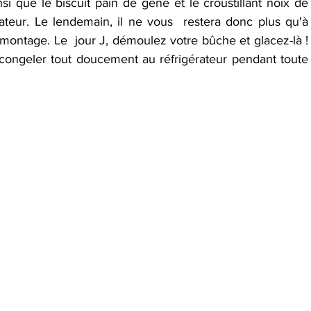
si que le biscuit pain de gêne et le croustillant noix de  
teur. Le lendemain, il ne vous  restera donc plus qu'à 
montage. Le  jour J, démoulez votre bûche et glacez-là ! 
décongeler tout doucement au réfrigérateur pendant toute 