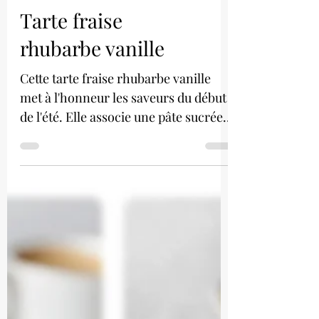
Tarte fraise
rhubarbe vanille
Cette tarte fraise rhubarbe vanille
met à l'honneur les saveurs du début
de l'été. Elle associe une pâte sucrée
croustillante, un biscuit madeleine
moelleux aux fraises et à la rhubarbe,
un confit de fraises, des fruits frais et
une ganache montée vanille légère.
Un dessert gourmand et équilibré où
la douceur de la fraise rencontre
l'acidité délicate de la rhubarbe pour
un résultat aussi élégant que