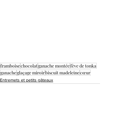
framboise
chocolat
ganache montée
fève de tonka
ganache
glaçage miroir
biscuit madeleine
cœur
Entremets et petits gâteaux
Voir tout
Posts récents