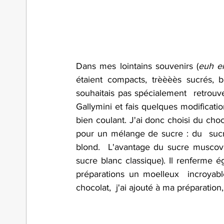
Dans mes lointains souvenirs (
euh en
étaient compacts, trèèèès sucrés, 
souhaitais pas spécialement  retrouve
Gallymini et fais quelques modificati
bien coulant. J'ai donc choisi du ch
pour un mélange de sucre : du  suc
blond.  L'avantage du sucre muscovad
sucre blanc classique). Il renferme 
préparations un moelleux  incroyab
chocolat,  j'ai ajouté à ma préparatio