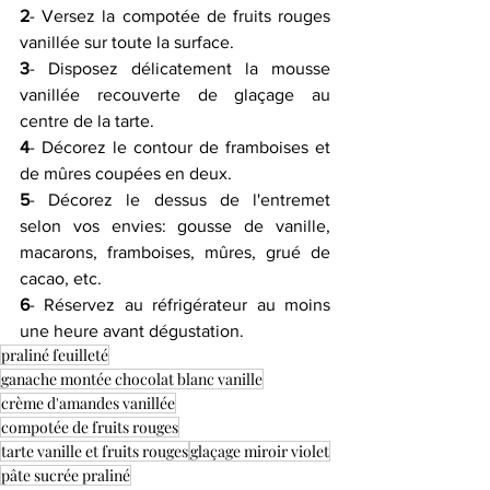
2
- Versez la compotée de fruits rouges 
vanillée sur toute la surface.
3
- Disposez délicatement la mousse 
vanillée recouverte de glaçage au 
centre de la tarte.
4
- Décorez le contour de framboises et 
de mûres coupées en deux.
5
- Décorez le dessus de l'entremet 
selon vos envies: gousse de vanille, 
macarons, framboises, mûres, grué de 
cacao, etc.
6
- Réservez au réfrigérateur au moins 
une heure avant dégustation.
praliné feuilleté
ganache montée chocolat blanc vanille
crème d'amandes vanillée
compotée de fruits rouges
tarte vanille et fruits rouges
glaçage miroir violet
pâte sucrée praliné