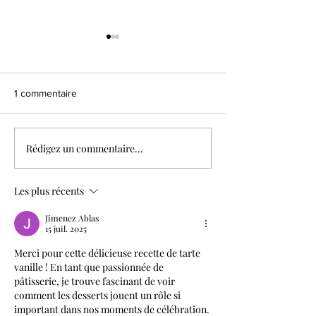
1 commentaire
Tarte moka noisette
Rédigez un commentaire...
Tarte mangue pa
coco
Les plus récents
Jimenez Ablas
15 juil. 2025
Merci pour cette délicieuse recette de tarte 
vanille ! En tant que passionnée de 
pâtisserie, je trouve fascinant de voir 
comment les desserts jouent un rôle si 
important dans nos moments de célébration. 