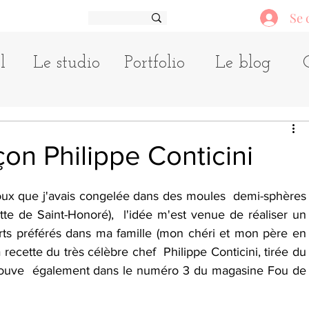
Se 
l
Le studio
Portfolio
Le blog
çon Philippe Conticini
oux que j'avais congelée dans des moules  demi-sphères 
tte de Saint-Honoré),  l'idée m'est venue de réaliser un 
erts préférés dans ma famille (mon chéri et mon père en 
la recette du très célèbre chef  Philippe Conticini, tirée du 
etrouve  également dans le numéro 3 du magasine Fou de 