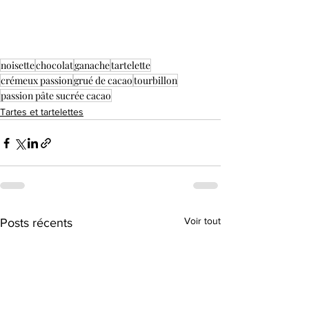
noisette
chocolat
ganache
tartelette
crémeux passion
grué de cacao
tourbillon
passion pâte sucrée cacao
Tartes et tartelettes
Voir tout
Posts récents