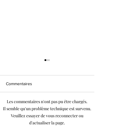
Commentaires
Tarte moka noisette
Les commentaires n'ont pas pu être chargés.
Tarte mangue pa
Il semble qu'un problème technique est survenu.
coco
Veuillez essayer de vous reconnecter ou
d'actualiser la page.