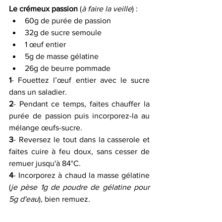
Le crémeux passion
 (
à faire la veille
) :
60g de purée de passion 
32g de sucre semoule 
1 œuf entier 
5g de masse gélatine 
26g de beurre pommade 
1
- Fouettez l’œuf entier avec le sucre 
dans un saladier.
2
- Pendant ce temps, faites chauffer la 
purée de passion puis incorporez-la au 
mélange œufs-sucre.
3
- Reversez le tout dans la casserole et 
faites cuire à feu doux, sans cesser de 
remuer jusqu'à 84°C.
4
- Incorporez à chaud la masse gélatine 
(
je pèse 1g de poudre de gélatine pour 
5g d'eau
), bien remuez.