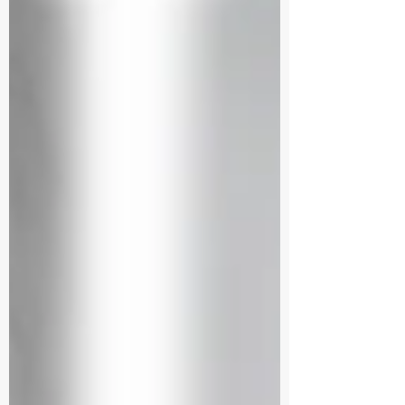
déjà partagé plusieurs recettes de
choux en cuisson guidée sur le blog
— je vous les remets juste ici (choux
pistache chocolat) et ici (religieuse
aux agr