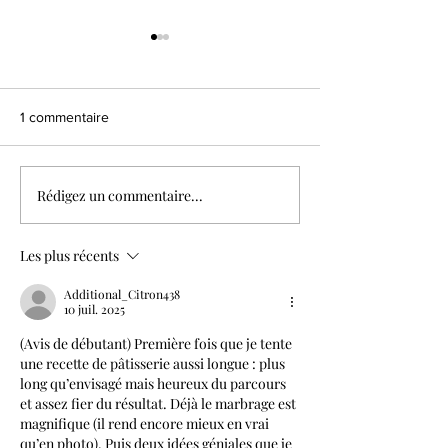
1 commentaire
Rédigez un commentaire...
Cake d'or : figues &
Cake marbré ma
noisettes
mangue coco
Les plus récents
Additional_Citron438
10 juil. 2025
(Avis de débutant) Première fois que je tente 
une recette de pâtisserie aussi longue : plus 
long qu’envisagé mais heureux du parcours 
et assez fier du résultat. Déjà le marbrage est 
magnifique (il rend encore mieux en vrai 
qu’en photo). Puis deux idées géniales que je 