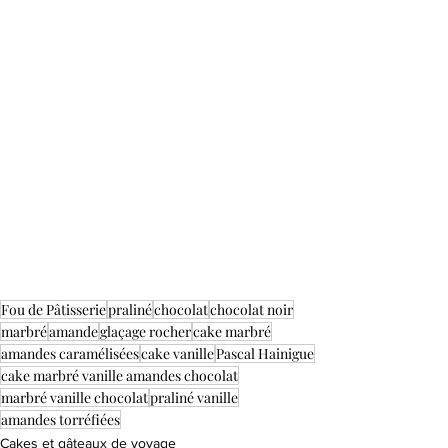
Fou de Pâtisserie
praliné
chocolat
chocolat noir
marbré
amande
glaçage rocher
cake marbré
amandes caramélisées
cake vanille
Pascal Hainigue
cake marbré vanille amandes chocolat
marbré vanille chocolat
praliné vanille
amandes torréfiées
Cakes et gâteaux de voyage