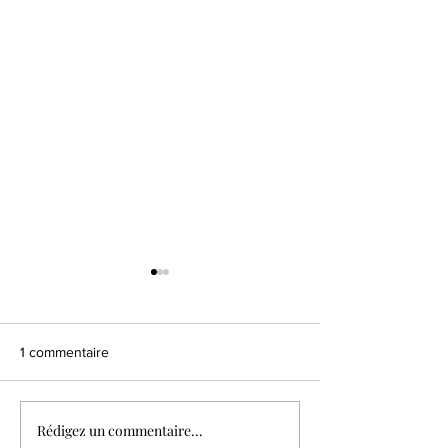
1 commentaire
Choux mangue vanille
Fraisier matcha 
Rédigez un commentaire...