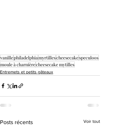
vanille
philadelphia
myrtilles
cheesecake
speculoos
moule à charnière
cheesecake mytilles
Entremets et petits gâteaux
Voir tout
Posts récents