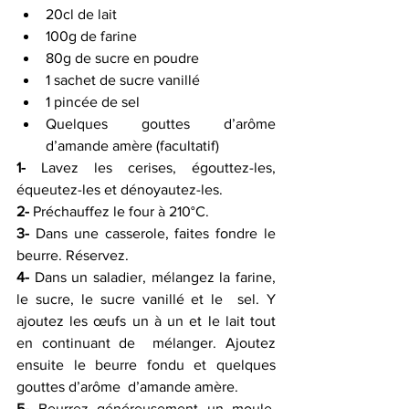
20cl de lait 
100g de farine 
80g de sucre en poudre 
1 sachet de sucre vanillé 
1 pincée de sel 
Quelques gouttes d’arôme 
d’amande amère (facultatif) 
1-
 Lavez les cerises, égouttez-les, 
équeutez-les et dénoyautez-les.
2-
 Préchauffez le four à 210°C.
3-
 Dans une casserole, faites fondre le 
beurre. Réservez.
4-
 Dans un saladier, mélangez la farine, 
le sucre, le sucre vanillé et le  sel. Y 
ajoutez les œufs un à un et le lait tout 
en continuant de  mélanger. Ajoutez 
ensuite le beurre fondu et quelques 
gouttes d’arôme  d’amande amère.
5-
 Beurrez généreusement un moule, 