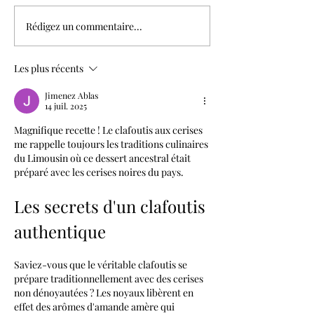
Choux mangue vanille
Fraisier matcha 
Rédigez un commentaire...
Les plus récents
Jimenez Ablas
14 juil. 2025
Magnifique recette ! Le clafoutis aux cerises 
me rappelle toujours les traditions culinaires 
du Limousin où ce dessert ancestral était 
préparé avec les cerises noires du pays. 
Les secrets d'un clafoutis 
authentique
Saviez-vous que le véritable clafoutis se 
prépare traditionnellement avec des cerises 
non dénoyautées ? Les noyaux libèrent en 
effet des arômes d'amande amère qui 