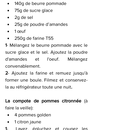
140g de beurre pommade
75g de sucre glace
2g de sel
25g de poudre d’amandes
1 œuf
250g de farine T55
1
- Mélangez le beurre pommade avec le 
sucre glace et le sel. Ajoutez la poudre 
d'amandes et l'oeuf. Mélangez 
convenablement.
2
- Ajoutez la farine et remuez jusqu'à 
former une boule. Filmez et conservez-
la au réfrigérateur toute une nuit
.
La compote de pommes citronnée
 (à 
faire la veille):
4 pommes golden
1 citron jaune
1
-  Lavez, épluchez et coupez les 