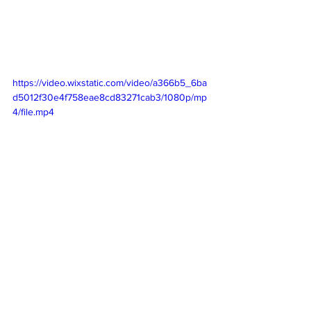
https://video.wixstatic.com/video/a366b5_6ba
d5012f30e4f758eae8cd83271cab3/1080p/mp
4/file.mp4