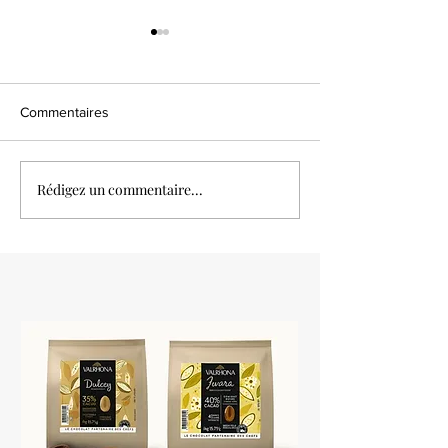
Commentaires
Tarte moka noisette
Rédigez un commentaire...
Tarte mangue pa
coco