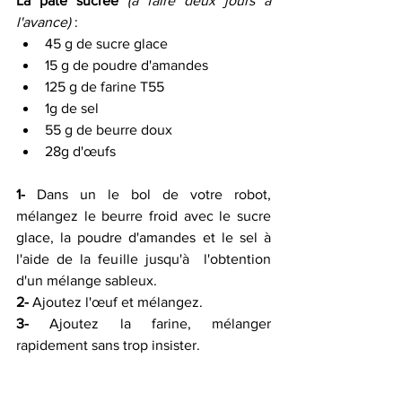
La pâte sucrée
(à faire deux jours à 
l'avance)
 :
45 g de sucre glace
15 g de poudre d'amandes
125 g de farine T55
1g de sel
55 g de beurre doux
28g d'œufs 
1-
 Dans un le bol de votre robot, 
mélangez le beurre froid avec le sucre 
glace, la poudre d'amandes et le sel à 
l'aide de la feuille jusqu'à  l'obtention 
d'un mélange sableux.
2-
 Ajoutez l'œuf et mélangez.
3-
 Ajoutez la farine, mélanger 
rapidement sans trop insister.