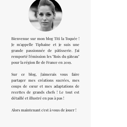
Bienvenue sur mon blog Titi la Toquée !
Je m'appelle Tiphaine et je suis une
grande passionnée de pâtisserie. J'ai
remporté l'émission les "Rois du gâteau"
pour la région Ile de France en 2019.
Sur ce blog, j'aimerais vous faire
partager mes créations sucrées, mes
coups de cœur et mes adaptations de
recettes de grands chefs ! Le tout est
détaillé et illustré en pas à pas !
Alors maintenant c'est à vous de jouer !