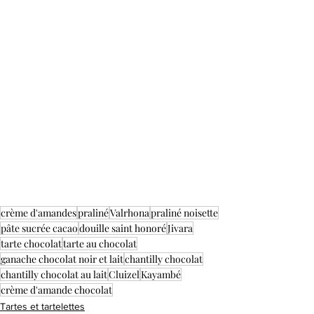
crème d'amandes
praliné
Valrhona
praliné noisette
pâte sucrée cacao
douille saint honoré
Jivara
tarte chocolat
tarte au chocolat
ganache chocolat noir et lait
chantilly chocolat
chantilly chocolat au lait
Cluizel
Kayambé
crème d'amande chocolat
Tartes et tartelettes