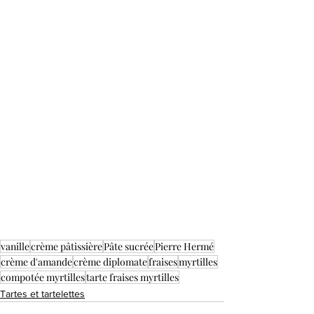
vanille
crème pâtissière
Pâte sucrée
Pierre Hermé
crème d'amande
crème diplomate
fraises
myrtilles
compotée myrtilles
tarte fraises myrtilles
Tartes et tartelettes