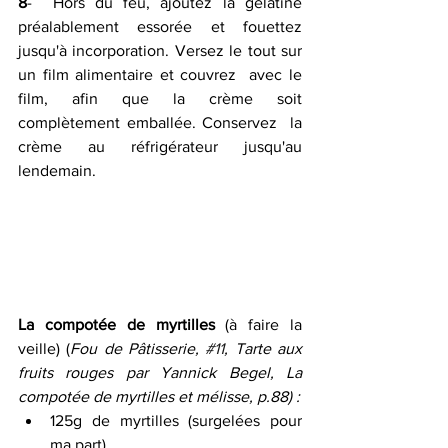
8
-  Hors du feu, ajoutez la gélatine 
préalablement essorée et fouettez  
jusqu'à incorporation. Versez le tout sur 
un film alimentaire et couvrez  avec le 
film, afin que la crème soit 
complètement emballée. Conservez  la 
crème au réfrigérateur jusqu'au 
lendemain.
La compotée de myrtilles
 (à faire la 
veille) (
Fou de Pâtisserie, 
#11
, Tarte aux 
fruits rouges par Yannick Begel, La 
compotée de myrtilles et mélisse, p.88) :
125g de myrtilles (surgelées pour 
ma part)