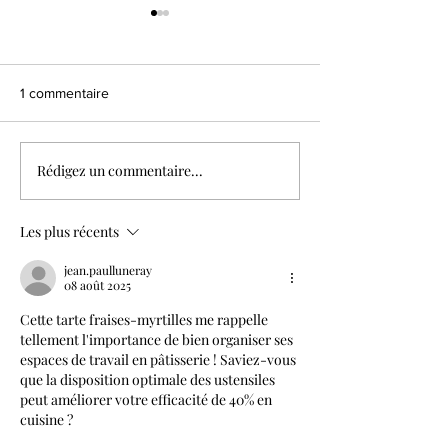
1 commentaire
Tarte moka noisette
Rédigez un commentaire...
Tarte mangue pa
coco
Les plus récents
jean.paulluneray
08 août 2025
Cette tarte fraises-myrtilles me rappelle 
tellement l'importance de bien organiser ses 
espaces de travail en pâtisserie ! Saviez-vous 
que la disposition optimale des ustensiles 
peut améliorer votre efficacité de 40% en 
cuisine ?