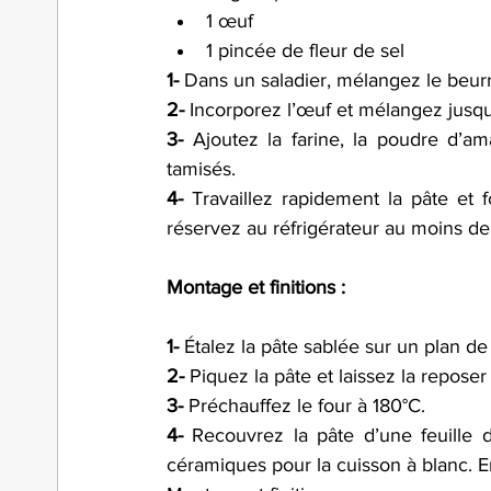
1 œuf 
1 pincée de fleur de sel 
1-
 Dans un saladier, mélangez le beurre
2-
 Incorporez l’œuf et mélangez jusq
3-
 Ajoutez la farine, la poudre d’a
tamisés.
4-
 Travaillez rapidement la pâte et 
réservez au réfrigérateur au moins deu
Montage et finitions :
1-
 Étalez la pâte sablée sur un plan de 
2-
 Piquez la pâte et laissez la repose
3-
 Préchauffez le four à 180°C.
4-
 Recouvrez la pâte d’une feuille d
céramiques pour la cuisson à blanc. En