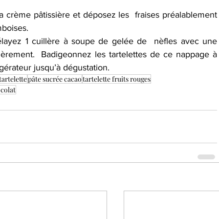
 la crème pâtissière et déposez les  fraises préalablement 
mboises.
layez 1 cuillère à soupe de gelée de  nèfles avec une 
légèrement.  Badigeonnez les tartelettes de ce nappage à 
igérateur jusqu’à dégustation.
tartelette
pâte sucrée cacao
tartelette fruits rouges
ocolat