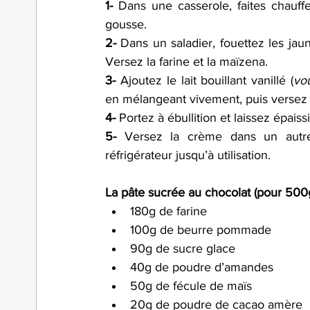
1-
 Dans une casserole, faites chauffe
gousse.
2-
 Dans un saladier, fouettez les jau
Versez la farine et la maïzena.
3-
 Ajoutez le lait bouillant vanillé (
vo
en mélangeant vivement, puis versez l
4-
 Portez à ébullition et laissez épaiss
5-
 Versez la crème dans un autre 
réfrigérateur jusqu’à utilisation.
La pâte sucrée au chocolat (pour 500g 
180g de farine 
100g de beurre pommade 
90g de sucre glace 
40g de poudre d’amandes 
50g de fécule de maïs 
20g de poudre de cacao amère