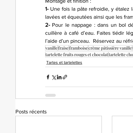
Montage et finition :
1-
 Une fois la pâte refroidie, y étalez
lavées et équeutées ainsi que les fra
2-
 Pour le nappage : dans un bol dé
cuillère à café d’eau. Faites tiédir 
l’aide d’un pinceau.  Réservez au réfr
vanille
fraise
framboise
crème pâtissière vanille
tartelette fruits rouges et chocolat
tartelette ch
Tartes et tartelettes
Posts récents