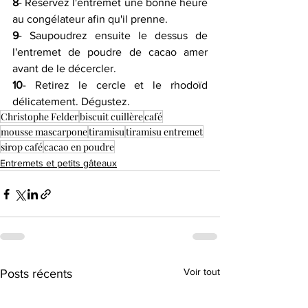
8
- Réservez l'entremet une bonne heure 
au congélateur afin qu'il prenne.
9
- Saupoudrez ensuite le dessus de 
l'entremet de poudre de cacao amer 
avant de le décercler.
10
- Retirez le cercle et le rhodoïd 
délicatement. Dégustez.
Christophe Felder
biscuit cuillère
café
mousse mascarpone
tiramisu
tiramisu entremet
sirop café
cacao en poudre
Entremets et petits gâteaux
Voir tout
Posts récents