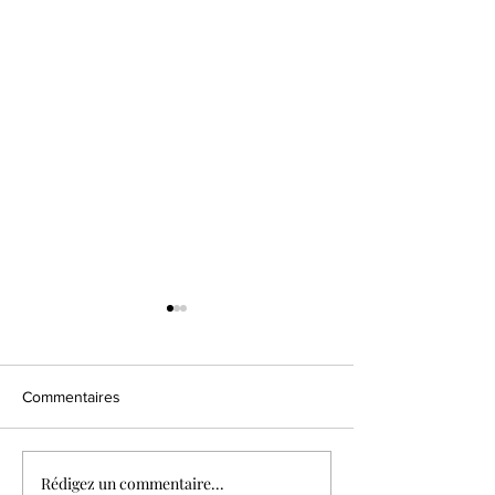
Commentaires
Choux mangue vanille
Fraisier matcha 
Rédigez un commentaire...