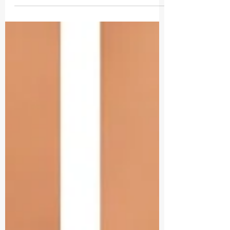
Pour la coque des macarons (environ une
trentaine), d'après la recette de Mercotte:
150 g de poudre d'amandes 150 g de sucre
glace 150 g...