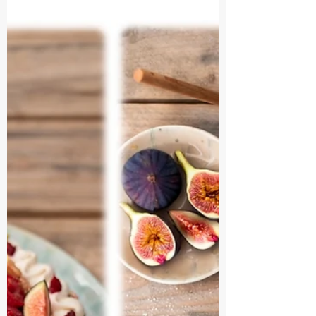
Rhubarbier
L'idée de travailler la rhubarbe façon
fraisier me trottait dans la tête depuis
un bon moment. Il aura suffit d'une
balade cueillette...