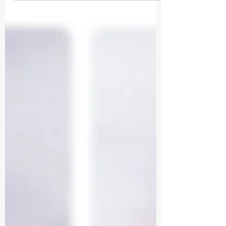
la première bouchée. Avec ce cake
marbré gianduja, je voulais retrouver
tout ce que j’aime dans un bon cake :
une mie incroyablement moelleuse,
légère et humide, qui fond
littéralement en bouche tout en
restant bien gourmande.