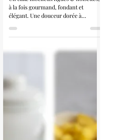
Cake d'or : figues &
noisettes
Un cake moelleux figues & noisettes,
à la fois gourmand, fondant et
élégant. Une douceur dorée à
partager... ou pas !