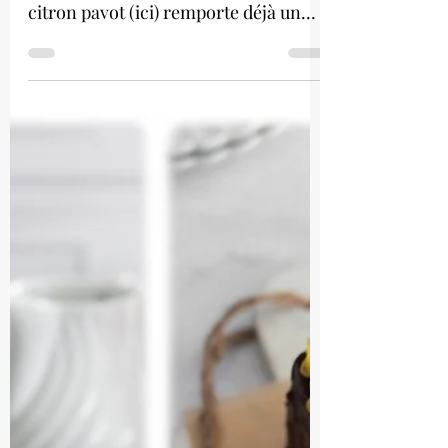
Cake citron pavot
meringué
Voilà une recette qui je l'espère vous
plaira :) La version "classique" du cake
citron pavot (ici) remporte déjà un
franc succès, j'ose...